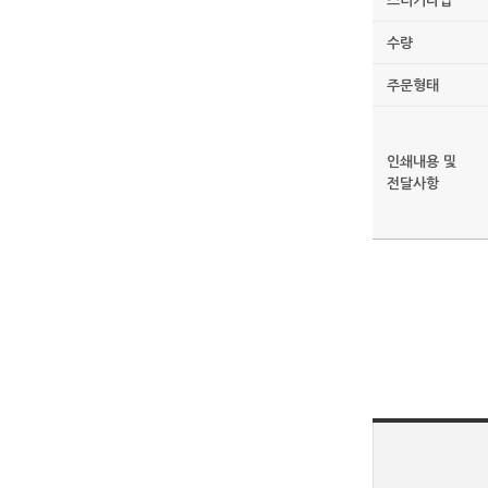
스티커타입
수량
주문형태
인쇄내용 및
전달사항